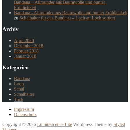
Bandana – Allrounder aus Baumwolle und bunter
Fröhlichkeit
Bandana - Allrounder aus Baumwolle und bunter Fröhlichkeit
zu
Schalhalter für das Bandana – Loch an Loch sortiert
Archiv
April 2020
Dezember 2018
Februar 2018
Januar 2018
Kategorien
Bandana
Loop
Schal
Schalhalter
Tuch
Impressum
Datenschutz
Copyright © 2026
Luminescence Lite
Wordpress Theme by
Styled
Themes