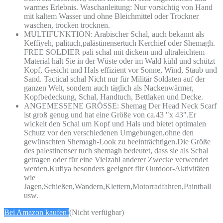
warmes Erlebnis. Waschanleitung: Nur vorsichtig von Hand
mit kaltem Wasser und ohne Bleichmittel oder Trockner
waschen, trocken trocknen.
MULTIFUNKTION: Arabischer Schal, auch bekannt als
Keffiyeh, palituch,palästinensertuch Kerchief oder Shemagh.
FREE SOLDIER pali schal mit dickem und ultraleichtem
Material hält Sie in der Wüste oder im Wald kühl und schützt
Kopf, Gesicht und Hals effizient vor Sonne, Wind, Staub und
Sand. Tactical schal Nicht nur für Militär Soldaten auf der
ganzen Welt, sondern auch täglich als Nackenwärmer,
Kopfbedeckung, Schal, Handtuch, Bettlaken und Decke.
ANGEMESSENE GRÖSSE: Shemag Der Head Neck Scarf
ist groß genug und hat eine Größe von ca.43 "x 43".Er
wickelt den Schal um Kopf und Hals und bietet optimalen
Schutz vor den verschiedenen Umgebungen,ohne den
gewünschten Shemagh-Look zu beeinträchtigen.Die Größe
des palestinenser tuch shemagh bedeutet, dass sie als Schal
getragen oder für eine Vielzahl anderer Zwecke verwendet
werden.Kufiya besonders geeignet für Outdoor-Aktivitäten
wie
Jagen,Schießen,Wandern,Klettern,Motorradfahren,Paintball
usw.
Bei Amazon kaufen!
(Nicht verfügbar)