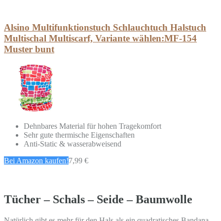
Alsino Multifunktionstuch Schlauchtuch Halstuch
Multischal Multiscarf, Variante wählen:MF-154
Muster bunt
Dehnbares Material für hohen Tragekomfort
Sehr gute thermische Eigenschaften
Anti-Static & wasserabweisend
Bei Amazon kaufen!
7,99 €
Tücher – Schals – Seide – Baumwolle
Natürlich gibt es mehr für den Hals als ein quadratisches Bandana.