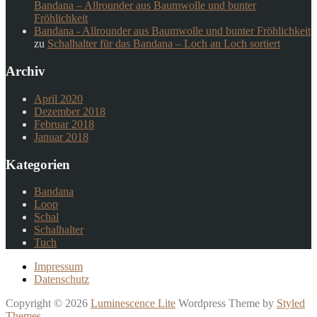
Bandana – Allrounder aus Baumwolle und bunter
Fröhlichkeit
Bandana - Allrounder aus Baumwolle und bunter Fröhlichkeit
zu
Schalhalter für das Bandana – Loch an Loch sortiert
Archiv
April 2020
Dezember 2018
Februar 2018
Januar 2018
Kategorien
Bandana
Loop
Schal
Schalhalter
Tuch
Impressum
Datenschutz
Copyright © 2026
Luminescence Lite
Wordpress Theme by
Styled
Themes