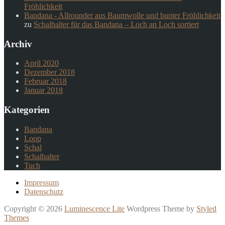
Fröhlichkeit
Bandana - Allrounder aus Baumwolle und bunter Fröhlichkeit
zu
Schalhalter für das Bandana – Loch an Loch sortiert
Archiv
April 2020
Dezember 2018
Februar 2018
Januar 2018
Kategorien
Bandana
Loop
Schal
Schalhalter
Tuch
Impressum
Datenschutz
Copyright © 2026
Luminescence Lite
Wordpress Theme by
Styled
Themes