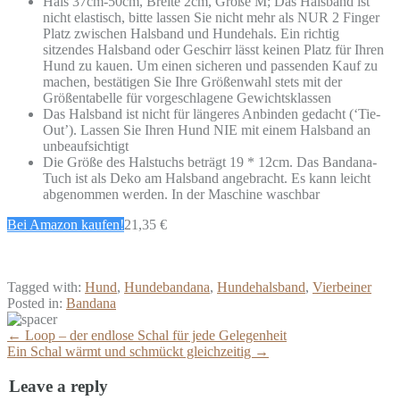
Hals 37cm-50cm, Breite 2cm, Größe M; Das Halsband ist
nicht elastisch, bitte lassen Sie nicht mehr als NUR 2 Finger
Platz zwischen Halsband und Hundehals. Ein richtig
sitzendes Halsband oder Geschirr lässt keinen Platz für Ihren
Hund zu kauen. Um einen sicheren und passenden Kauf zu
machen, bestätigen Sie Ihre Größenwahl stets mit der
Größentabelle für vorgeschlagene Gewichtsklassen
Das Halsband ist nicht für längeres Anbinden gedacht (‘Tie-
Out’). Lassen Sie Ihren Hund NIE mit einem Halsband an
unbeaufsichtigt
Die Größe des Halstuchs beträgt 19 * 12cm. Das Bandana-
Tuch ist als Deko am Halsband angebracht. Es kann leicht
abgenommen werden. In der Maschine waschbar
Bei Amazon kaufen!
21,35 €
Tagged with:
Hund
,
Hundebandana
,
Hundehalsband
,
Vierbeiner
Posted in:
Bandana
More
←
Loop – der endlose Schal für jede Gelegenheit
Articles
Ein Schal wärmt und schmückt gleichzeitig
→
Leave a reply