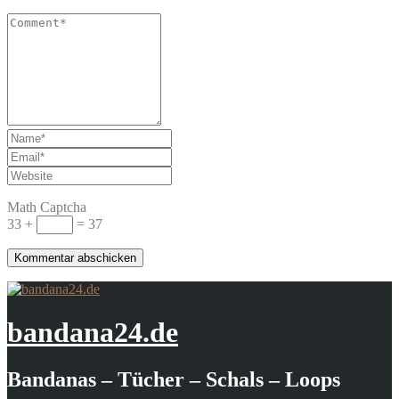
Math Captcha
33 +
= 37
bandana24.de
Bandanas – Tücher – Schals – Loops