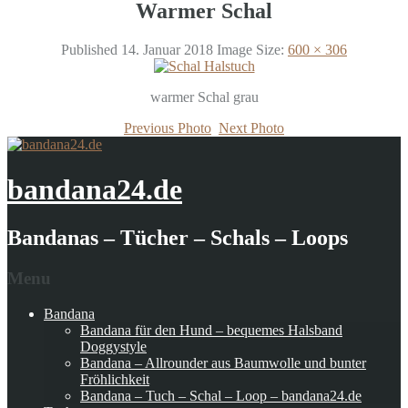
Warmer Schal
Published
14. Januar 2018
Image Size:
600 × 306
warmer Schal grau
Previous Photo
Next Photo
bandana24.de
Bandanas – Tücher – Schals – Loops
Menu
Bandana
Bandana für den Hund – bequemes Halsband
Doggystyle
Bandana – Allrounder aus Baumwolle und bunter
Fröhlichkeit
Bandana – Tuch – Schal – Loop – bandana24.de